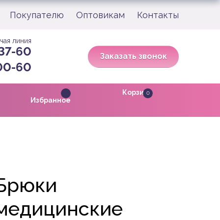
Покупателю
Оптовикам
Контакты
чая линия
 37-60
Заказать звонок
-00-60
Корзина
0
Избранное
Брюки
медицинские