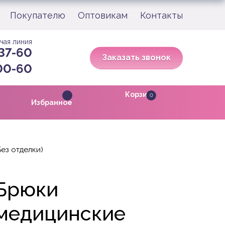
Покупателю
Оптовикам
Контакты
чая линия
 37-60
Заказать звонок
-00-60
Корзина
0
Избранное
ез отделки)
Брюки
медицинские