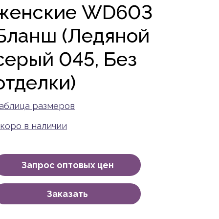
женские WD603
Бланш (Ледяной
серый 045, Без
отделки)
аблица размеров
коро в наличии
Запрос оптовых цен
Заказать