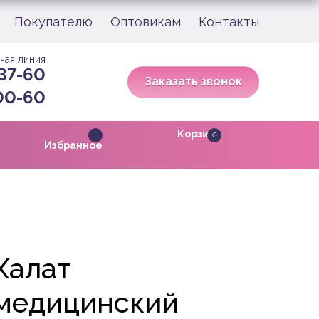
Покупателю
Оптовикам
Контакты
чая линия
 37-60
Заказать звонок
-00-60
Корзина
0
Избранное
Халат
медицинский