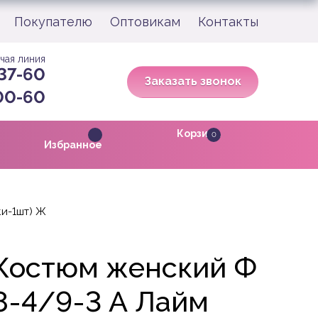
Покупателю
Оптовикам
Контакты
чая линия
 37-60
Заказать звонок
-00-60
Корзина
0
Избранное
ки-1шт) Ж
Костюм женский Ф
8-4/9-3 А Лайм