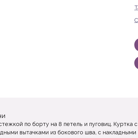
Т
С
ни
тежкой по борту на 8 петель и пуговиц. Куртка 
удными вытачками из бокового шва, с накладными