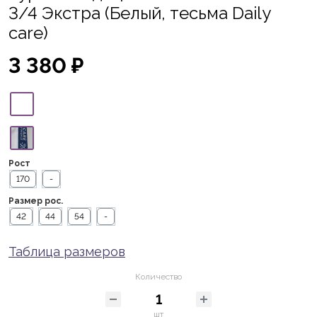
3/4 Экстра (Белый, тесьма Daily
care)
3 380 ₽
Рост
170
-
Размер рос.
42
44
54
-
Таблица размеров
Количество
шт